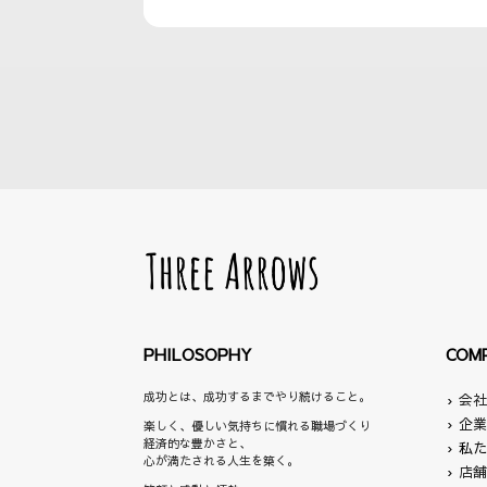
PHILOSOPHY
COM
成功とは、成功するまでやり続けること。
›
会
›
企
楽しく、優しい気持ちに慣れる職場づくり
経済的な豊かさと、
›
私
心が満たされる人生を築く。
›
店