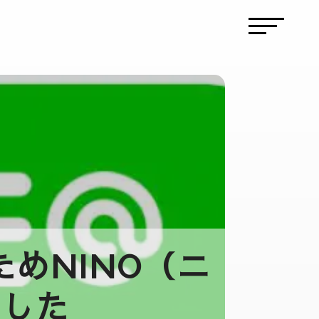
めNINO（ニ
ました