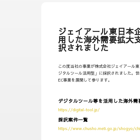
ジェイアール東日本
用した海外需要拡大支
択されました
この度当社の事業が株式会社ジェイアール東
ジタルツール活用型」に採択されました。世
EC事業を展開して参ります。
デジタルツール等を活用した海外需
https://digital-tool.jp/
採択案件一覧
https://www.chusho.meti.go.jp/shogyo/chii