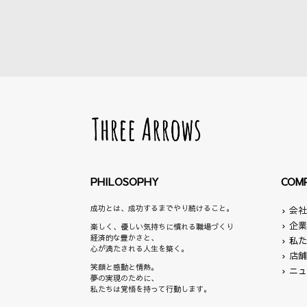
PHILOSOPHY
COM
成功とは、成功するまでやり続けること。
›
会
›
企
楽しく、優しい気持ちに慣れる職場づくり
経済的な豊かさと、
›
私
心が満たされる人生を築く。
›
店
笑顔と感動と情熱。
›
ニ
夢の実現のために、
私たちは覚悟を持って行動します。